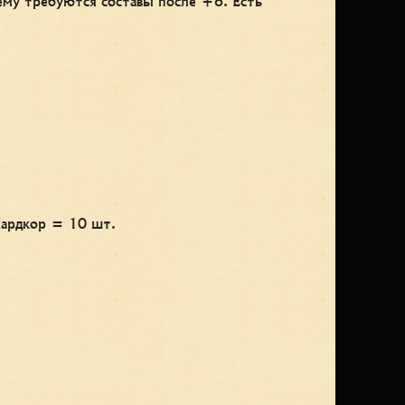
ему требуются составы после +6. Есть
Хардкор = 10 шт.