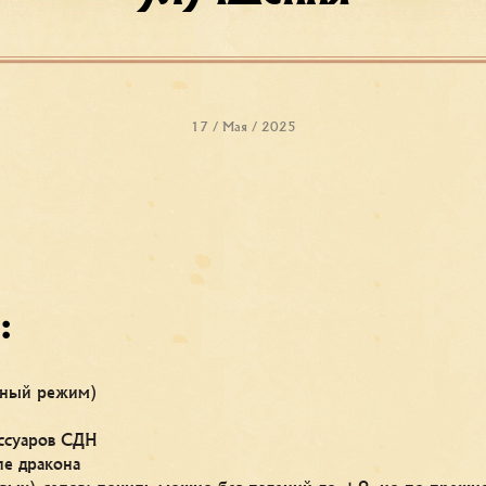
17 / Мая / 2025
:
чный режим)
ссуаров СДН
е дракона