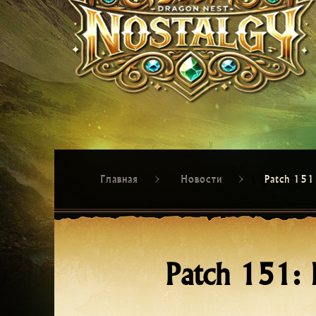
Главная
Новости
Patch 151
Patch 151: