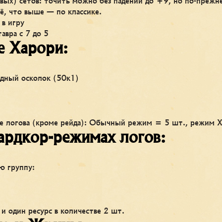
вых) сетов: точить можно без падений до +9, но по-прежн
ё, что выше — по классике.
 в игру
авра с 7 до 5
е Харори:
здный осколок (50к1)
се логова (кроме рейда): Обычный режим = 5 шт., режим 
ардкор-режимах логов:
ю группу:
 и один ресурс в количестве 2 шт.