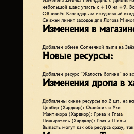
Изменена заточка легендарных (фиолето
небольшой шанс упасть с +10 на +9. Вс
Обновлён Календарь за ежедневный вход
Снижен лимит заходов для Логова Минот
Изменения в магазин
Добавлен обмен Солнечной пыли на Звё
Новые ресурсы:
Добавлен ресурс "Жалость богини" во в
Изменения дропа в х
Добавлены синие ресурсы по 2 шт. на вс
Цербер (Хардкор): Ошейник и Ухо
Мантикора (Хардкор): Грива и Глаза
Пожиратель (Хардкор): Глаз и Шипы
Выпасть могут как оба ресурса сразу, так