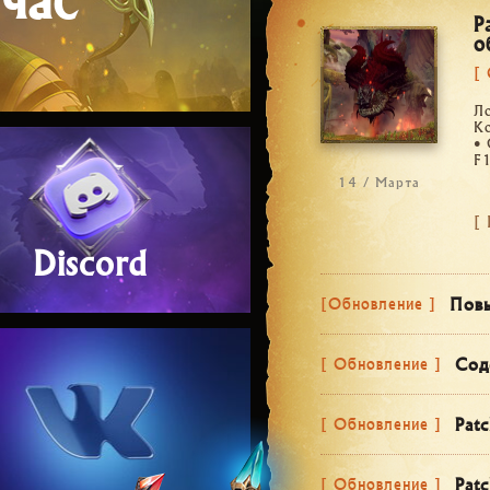
P
о
[
Л
К
•
F1
14 / Марта
[
Discord
[Обновление ]
Сод
[ Обновление ]
[ Обновление ]
[ Обновление ]