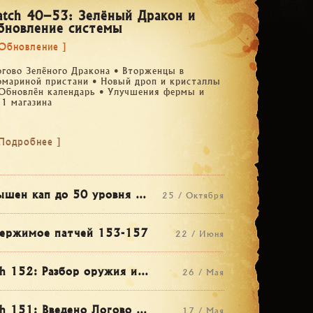
atch 40–53: Зелёный Дракон и
бновление системы
 Обновление ]
огово Зелёного Дракона • Вторженцы в
омариной пристани • Новый дроп и кристаллы
 Обновлён календарь • Улучшения фермы и
1 магазина
 Подробнее ]
Повышен кап до 50 уровня • Введён класс Кали • Переход на 64-bit клиент • Хэллоуинские ивенты и костюмы
25 / Октября
ержимое патчей 153-157
22 / Июня
Patch 152: Разбор оружия и новые возможности склада
26 / Мая
Patch 151: Введено Логово Морского дракона и улучшения
17 / Мая