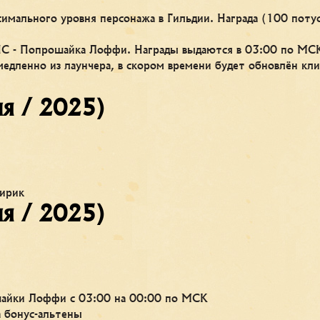
симального уровня персонажа в Гильдии. Награда (100 поту
ПС - Попрошайка Лоффи. Награды выдаются в 03:00 по МС
медленно из лаунчера, в скором времени будет обновлён кли
ня / 2025)
лирик
ня / 2025)
шайки Лоффи с 03:00 на 00:00 по МСК
 бонус-альтены