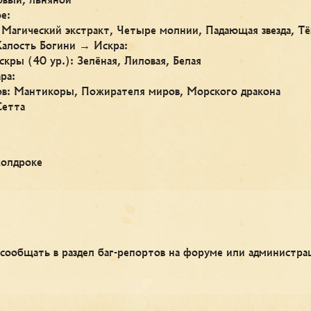
е:
 Магический экстракт, Четыре молнии, Падающая звезда, 
алость Богини → Искра:
кры (40 ур.): Зелёная, Лиловая, Белая
ра:
ов: Мантикоры, Пожирателя миров, Морского дракона
Сетта
Колдроке
 сообщать в раздел баг-репортов на форуме или администр