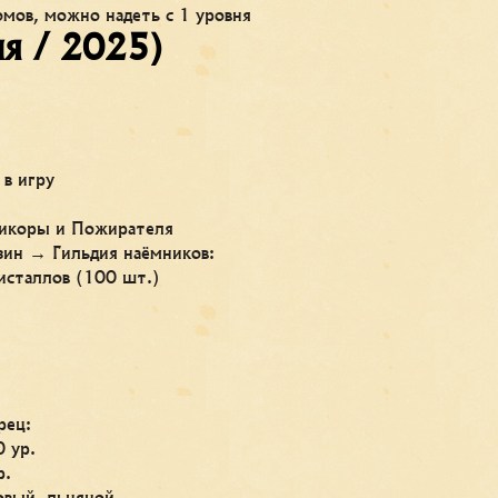
мов, можно надеть с 1 уровня
ня / 2025)
 в игру
тикоры и Пожирателя
зин → Гильдия наёмников:
исталлов (100 шт.)
рец:
0 ур.
р.
овый, льняной