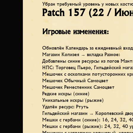
Убран требуемый уровень у новых костю
Patch 157 (22 / Ию
Игровые изменения:
Обновлён Календарь за ежедневный вход
Магазин Колизея → вкладка Разное:
Добавлены синие ресурсы из логов Ман
НПС: Торговец Пьеро, Гильдейский мага
Мешочек с осколками потусторонних кр
Мешочек Обычный Самоцвет
Мешочек Ремесленник Самоцвет
Редкие искры (синие)
Уникальные искры (рыжие)
Удалён ресурс: Ртуть
Гильдейский магазин → Королевский дво
Мешки с гербами (синие): 16, 24, 32, 4
Мешки с гербами (рыжие): 24, 32, 40 у
Мешочки с наградами: холщовый, хлопк