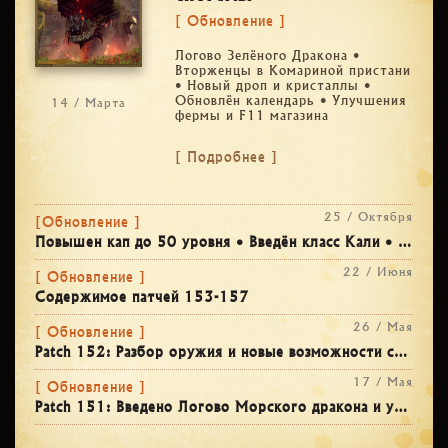
[ Обновление ]
Логово Зелёного Дракона •
Вторженцы в Комариной пристани
• Новый дроп и кристаллы •
Обновлён календарь • Улучшения
14 / Марта
фермы и F11 магазина
[ Подробнее ]
25 / Октября
[Обновление ]
Повышен кап до 50 уровня • Введён класс Кали • Переход на 64-bit клиент • Хэллоуинские ивенты и костюмы
22 / Июня
[ Обновление ]
Содержимое патчей 153-157
26 / Мая
[ Обновление ]
Patch 152: Разбор оружия и новые возможности склада
17 / Мая
[ Обновление ]
Patch 151: Введено Логово Морского дракона и улучшения