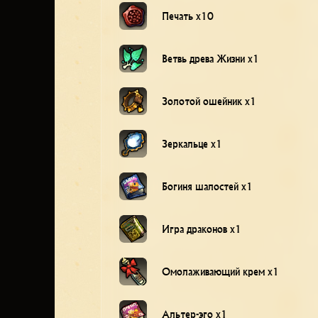
Печать x10
Ветвь древа Жизни x1
Золотой ошейник x1
Зеркальце x1
Богиня шалостей x1
Игра драконов x1
Омолаживающий крем x1
Альтер-эго x1