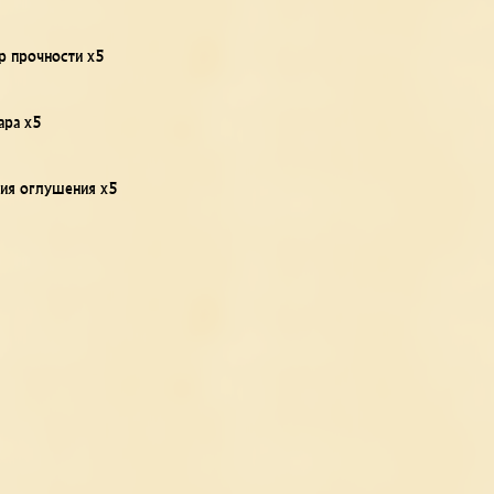
р прочности x5
ара x5
ния оглушения x5