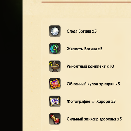
Слеза Богини x5
Жалость Богини x5
Ремонтный комплект x10
Обменный купон ярмарки x5
Фотография ☆ Харори x5
Сильный эликсир здоровья x5